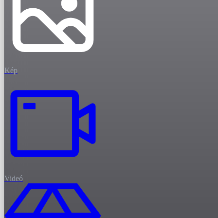
Kép
Videó