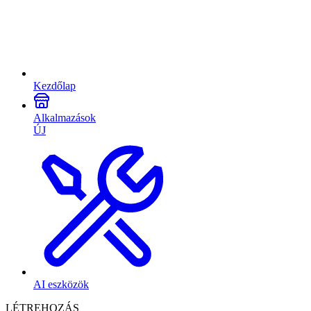
Kezdőlap
Alkalmazások
ÚJ
AI eszközök
LÉTREHOZÁS