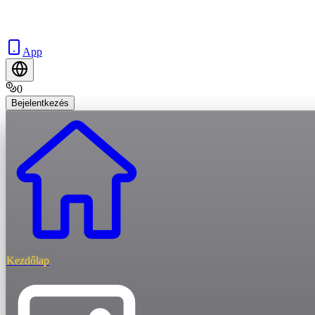
App
0
Bejelentkezés
Kezdőlap