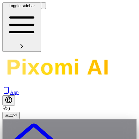
Toggle sidebar
App
0
로그인