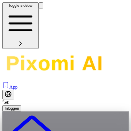
Toggle sidebar
App
0
Inloggen