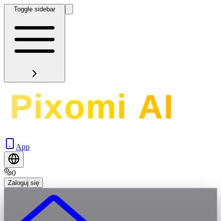
Toggle sidebar
App
0
Zaloguj się