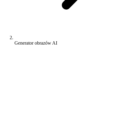
Generator obrazów AI
Pixomi AI:
Darmowy AI Image
Generator
rz profesjonalne obrazy generowane przez AI z promptów
stowych lub użyj Image to Image, aby przekształcić istniejące
ęcia. Wiele modeli AI, zero znaków wodnych, darmowy start.