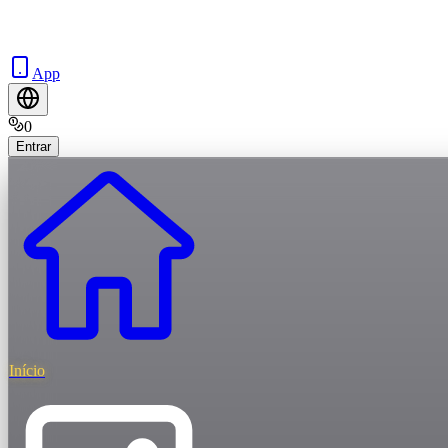
App
0
Entrar
Início