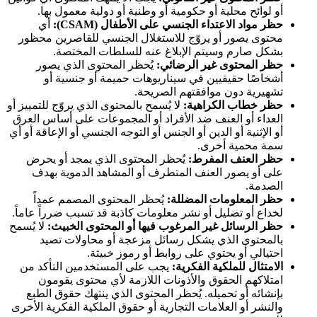
أو لوائح محلية أو حكومية أو وطنية أو دولية معمول بها.
حظر مواد الاعتداء الجنسي على الأطفال (CSAM):
أي
محتوى يصور أو يروّج للاستغلال الجنسي للقاصرين محظور
بشكل صارم وسيتم الإبلاغ عنه للسلطات المختصة.
حظر المحتوى غير الرضائي:
يُحظر المحتوى الذي يصور
أشخاصًا حقيقيين في سيناريوهات حميمة أو جنسية أو
تشهيرية دون موافقتهم الصريحة.
حظر خطاب الكراهية:
لا يُسمح بالمحتوى الذي يروّج للتمييز أو
العداء أو العنف ضد الأفراد أو المجموعات على أساس العرق
أو الإثنية أو الدين أو الجنس أو التوجه الجنسي أو الإعاقة أو أي
سمة محمية أخرى.
حظر العنف المفرط:
يُحظر المحتوى الذي يمجد أو يحرض
على أو يصور العنف المتطرف أو المشاهد الدموية بهدف
الصدمة.
حظر المعلومات المضللة:
يُحظر المحتوى المصمم عمداً
لخداع أو تضليل أو نشر معلومات كاذبة قد تسبب ضرراً عاماً.
حظر الرسائل غير المرغوب فيها أو المحتوى الخبيث:
لا يُسمح
بالمحتوى الذي يشكل رسائل مزعجة أو محاولات تصيد
احتيالي أو يحتوي على روابط أو رموز خبيثة.
الامتثال للملكية الفكرية:
يجب على المستخدمين التأكد من
امتلاكهم الحقوق والأذونات اللازمة لأي محتوى يقومون
بإنشائه أو تحميله. يُحظر المحتوى الذي ينتهك حقوق الطبع
والنشر أو العلامات التجارية أو حقوق الملكية الفكرية الأخرى