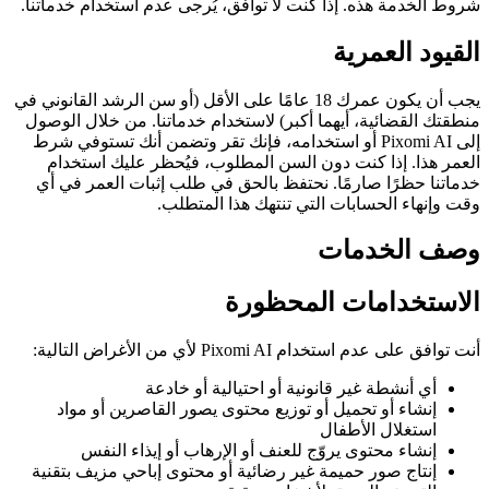
شروط الخدمة هذه. إذا كنت لا توافق، يُرجى عدم استخدام خدماتنا.
القيود العمرية
يجب أن يكون عمرك 18 عامًا على الأقل (أو سن الرشد القانوني في
منطقتك القضائية، أيهما أكبر) لاستخدام خدماتنا. من خلال الوصول
إلى Pixomi AI أو استخدامه، فإنك تقر وتضمن أنك تستوفي شرط
العمر هذا. إذا كنت دون السن المطلوب، فيُحظر عليك استخدام
خدماتنا حظرًا صارمًا. نحتفظ بالحق في طلب إثبات العمر في أي
وقت وإنهاء الحسابات التي تنتهك هذا المتطلب.
وصف الخدمات
الاستخدامات المحظورة
أنت توافق على عدم استخدام Pixomi AI لأي من الأغراض التالية:
أي أنشطة غير قانونية أو احتيالية أو خادعة
إنشاء أو تحميل أو توزيع محتوى يصور القاصرين أو مواد
استغلال الأطفال
إنشاء محتوى يروّج للعنف أو الإرهاب أو إيذاء النفس
إنتاج صور حميمة غير رضائية أو محتوى إباحي مزيف بتقنية