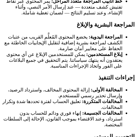
خط أنابيب المراجعة متعدد المراحل:
يمر المحتوى عبر نقاط
تفتيش كشف متعددة — عند إرسال الأمر النصي، وأثناء
الإنشاء، وعند تسليم النتائج — لضمان تغطية شاملة.
المراجعة البشرية والإبلاغ
المراجعة اليدوية:
يخضع المحتوى المُعلَّم القريب من عتبات
الكشف لمراجعة بشرية إضافية لتقليل الإيجابيات الخاطئة مع
الحفاظ على معايير أمان صارمة.
إبلاغ المستخدمين:
يمكن للمستخدمين الإبلاغ عن أي محتوى
يعتقدون أنه ينتهك سياساتنا. يتم التحقيق في جميع البلاغات
على الفور واتخاذ الإجراءات المناسبة.
إجراءات التنفيذ
المخالفة الأولى:
إزالة المحتوى المخالف، واسترداد الرصيد،
وإرسال تحذير رسمي للمستخدم.
المخالفات المتكررة:
تعليق الحساب لفترة تحددها شدة وتكرار
المخالفات.
المخالفات الجسيمة:
إنهاء فوري ودائم للحساب بدون
استرداد، وعند الاقتضاء بموجب القانون، الإحالة إلى السلطات
المختصة.
التحسين المستمر