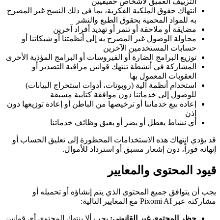
التزييف العميق لأشخاص حقيقيين
انتهاك حقوق الملكية الفكرية، بما في ذلك النسخ غير المصرح
به للمواد المحمية بحقوق الطبع والنشر
مضايقة أو ملاحقة أو تنمر أو تهديد أفراد آخرين
محاولة الوصول غير المصرح به إلى أنظمتنا أو شبكاتنا أو
حسابات المستخدمين الآخرين
توزيع البرامج الضارة أو الفيروسات أو البرامج المؤذية الأخرى
المشاركة في أنشطة تنتهك قوانين مراقبة التصدير أو
العقوبات المعمول بها
استخدام أنظمة آلية (روبوتات، أدوات استخراج البيانات)
للوصول إلى خدماتنا دون موافقة كتابية مسبقة
إعادة بيع خدماتنا أو ترخيصها من الباطن أو إعادة توزيعها دون
إذن
أي نشاط يعطل أو يضر أو يعيق وظائف خدماتنا
قد يؤدي انتهاك هذه الاستخدامات المحظورة إلى تعليق الحساب أو
إنهائه فوراً، دون إشعار مسبق أو استرداد للأموال.
قيود المحتوى والمعايير
يجب أن يتوافق جميع المحتوى الذي يتم إنشاؤه أو تحميله أو
مشاركته عبر Pixomi AI مع المعايير التالية:
حظر المحتوى غير القانوني:
يجب ألا ينتهك المحتوى أي قوانين