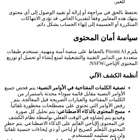
للغير.
نحتفظ بالحق في مراجعة أو إزالة أو تقييد الوصول إلى أي محتوى
ينتهك هذه المعايير وفقاً لتقديرنا الخاص. قد تؤدي الانتهاكات
المتكررة أو الجسيمة إلى إنهاء الحساب بشكل دائم.
سياسة أمان المحتوى
يلتزم Pixomi AI بالحفاظ على منصة آمنة ومهنية. نستخدم طبقات
متعددة من التدابير التقنية والتشغيلية لمنع إنشاء أو تحميل أو توزيع
المحتوى الإباحي/NSFW:
أنظمة الكشف الآلي
تصفية الكلمات المفتاحية في الأوامر النصية:
يتم فحص جميع
الأوامر النصية مقابل قائمة سوداء محدثة باستمرار من
الكلمات المفتاحية والعبارات الصريحة قبل المعالجة. يتم
رفض الأوامر التي تحتوي على مصطلحات محظورة تلقائياً.
مسح المحتوى بالذكاء الاصطناعي:
يتم تحليل كل صورة
وفيديو يتم إنشاؤه في الوقت الفعلي بواسطة نظام الكشف
عن المحتوى الإباحي القائم على الذكاء الاصطناعي. يتم حظر
المحتوى المُعلَّم كصريح أو إباحي أو ذي إيحاءات جنسية تلقائياً
ولن يتم تسليمه للمستخدم.