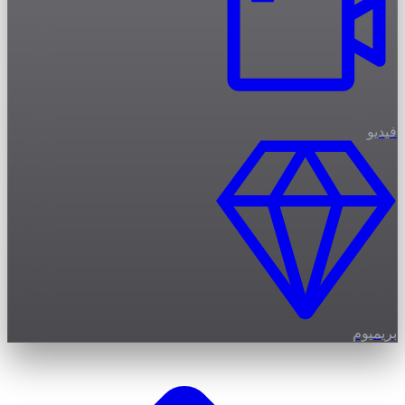
فيديو
بريميوم