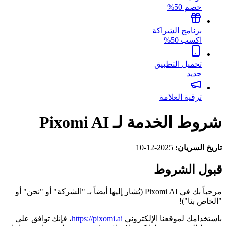
خصم 50%
برنامج الشراكة
اكسب 50%
تحميل التطبيق
جديد
ترقية العلامة
شروط الخدمة لـ Pixomi AI
تاريخ السريان:
2025-12-10
قبول الشروط
مرحباً بك في Pixomi AI (يُشار إليها أيضاً بـ "الشركة" أو "نحن" أو
"الخاص بنا")!
باستخدامك لموقعنا الإلكتروني
https://pixomi.ai
، فإنك توافق على