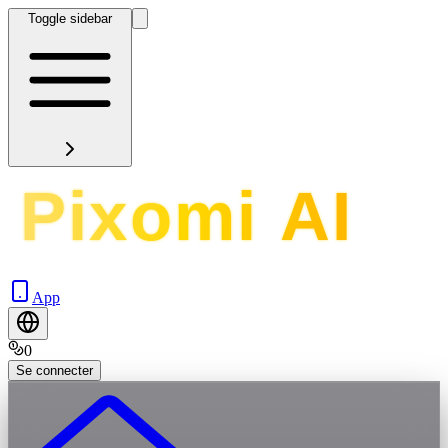
Toggle sidebar
App
0
Se connecter