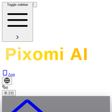
Toggle sidebar
App
0
로그인