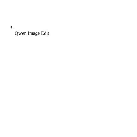
Qwen Image Edit
Qwen Image Edit
- Zaawansowana,
otwartoźródłowa edycja AI za darmo
online