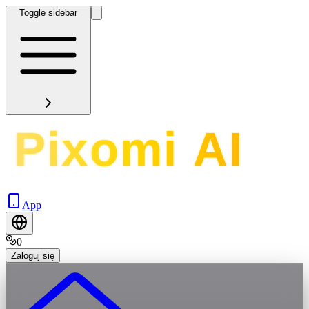
Toggle sidebar
App
0
Zaloguj się