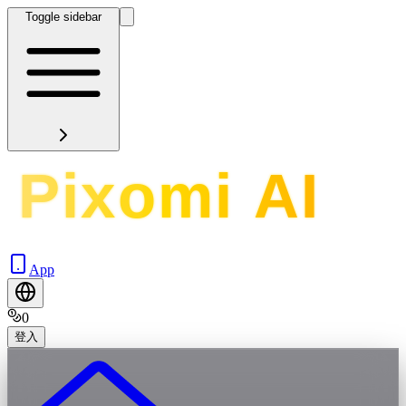
Toggle sidebar
App
0
登入